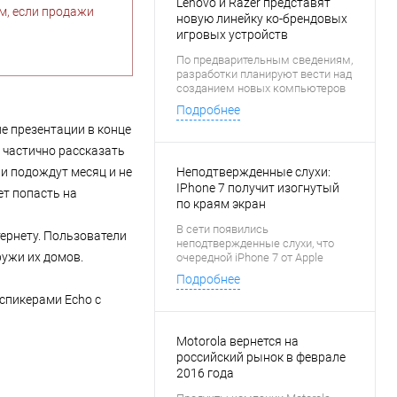
Lenovo и Razer представят
м, если продажи
новую линейку ко-брендовых
игровых устройств
По предварительным сведениям,
разработки планируют вести над
созданием новых компьютеров
линейки Y. Западным СМИ
Подробнее
удалось разведать информацию
ле презентации в конце
по поводу предстоящего тандема
еще до официального
 частично рассказать
подтверждения сведений.
ли подождут месяц и не
Неподтвержденные слухи:
IPhone 7 получит изогнутый
ет попасть на
по краям экран
В сети появились
ернету. Пользователи
неподтвержденные слухи, что
ружи их домов.
очередной iPhone 7 от Apple
может получить гибкую панель,
Подробнее
которая позволит загибать
спикерами Echo с
боковые стороны.
Motorola вернется на
российский рынок в феврале
2016 года