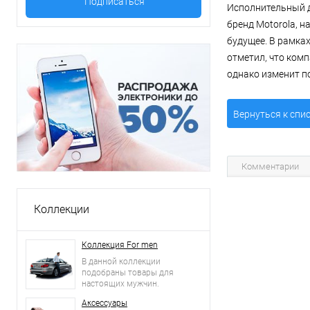
Исполнительный д
бренд Motorola, 
будущее. В рамка
отметил, что ком
однако изменит по
Вернуться к спи
Комментарии
Коллекции
Коллекция For men
В данной коллекции
подобраны товары для
настоящих мужчин.
Аксессуары