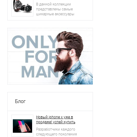
В данной коллекции
представлены самые
шикарные аксессуары
2015 года: сумки, ремни,
часы и другое.
Блог
Новый iphone x уже в
продаже! успей купить
Разработчики каждого
следующего поколения