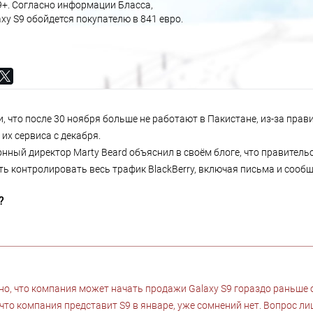
S9+. Согласно информации Бласса,
xy S9 обойдется покупателю в 841 евро.
xy S9+ будет стоить 997 евро.
и, что после 30 ноября больше не работают в Пакистане, из-за пра
 их сервиса с декабря.
нный директор Marty Beard объяснил в своём блоге, что правитель
ь контролировать весь трафик BlackBerry, включая письма и соо
?
но, что компания может начать продажи Galaxy S9 гораздо раньше 
 что компания представит S9 в январе, уже сомнений нет. Вопрос л