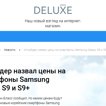
Наш новый взгляд на интернет-
магазин.
•
•
Новости
Инсайдер назвал цены на смартфоны Samsung Galaxy S9 и S
дер назвал цены на
фоны Samsung
 S9 и S9+
н Бласс сообщил, по каким ценам будут
 новые корейские смартфоны Samsung