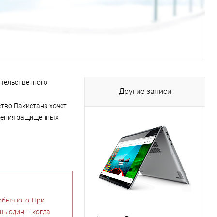
вительственного
Другие записи
ство Пакистана хочет
бщения защищённых
обычного. При
ишь один — когда