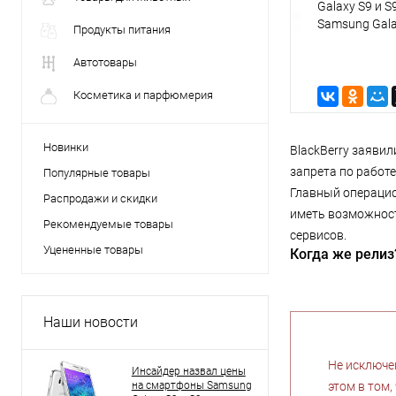
Galaxy S9 и 
Samsung Gala
Продукты питания
Samsung Gala
Автотовары
Косметика и парфюмерия
Новинки
BlackBerry заявил
запрета по работе
Популярные товары
Главный операцио
Распродажи и скидки
иметь возможност
Рекомендуемые товары
сервисов.
Уцененные товары
Когда же релиз
Наши новости
Не исключе
Инсайдер назвал цены
на смартфоны Samsung
этом в том,