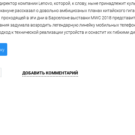
иректор компании Lenovo, которой, к слову, ныне принадлежит ку
накануне рассказал о довольно амбициозных планах китайского гиг
х проходящей в эти дни в Барселоне выставки MWC 2018 представи
пания задумала возродить легендарную линейку мобильных телефоно
дход к технической реализации устройств и оснастит их гибкими д
ску
ДОБАВИТЬ КОММЕНТАРИЙ