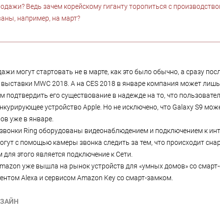
родажи? Ведь зачем корейскому гиганту торопиться с производство
аны, например, на март?
дажи могут стартовать не в марте, как это было обычно, а сразу пос
 выставки MWC 2018. А на CES 2018 в январе компания может лишь
ом подтвердить его существование в надежде на то, что пользовате
нкурирующее устройство Apple. Но не исключено, что Galaxy S9 мож
ов уже в январе.
звонки Ring оборудованы видеонаблюдением и подключением к инт
огут с помощью камеры звонка следить за тем, что происходит сна
 для этого является подключение к Сети.
mazon уже вышла на рынок устройств для «умных домов» со смарт-
ентом Alexa и сервисом Amazon Key со смарт-замком.
ЗАЙН