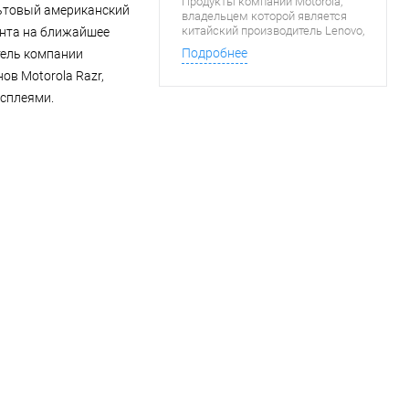
Продукты компании Motorola,
льтовый американский
владельцем которой является
китайский производитель Lenovo,
анта на ближайшее
вернутся на российский рынок в
Подробнее
тель компании
начале февраля следующего
года. Motorola впервые пришла
в Motorola Razr,
на Российский рынок в 1993 году,
исплеями.
а покинула его в 2011-м, уступив
конкурентам свою долю
мобильного рынка.