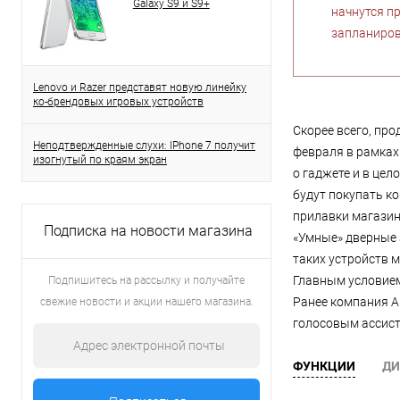
Galaxy S9 и S9+
начнутся п
запланиров
Lenovo и Razer представят новую линейку
ко-брендовых игровых устройств
Скорее всего, про
Неподтвержденные слухи: IPhone 7 получит
февраля в рамках
изогнутый по краям экран
о гаджете и в цел
будут покупать ко
прилавки магазин
Подписка на новости магазина
«Умные» дверные 
таких устройств м
Главным условием
Подпишитесь на рассылку и получайте
Ранее компания A
свежие новости и акции нашего магазина.
голосовым ассист
ФУНКЦИИ
ДИ