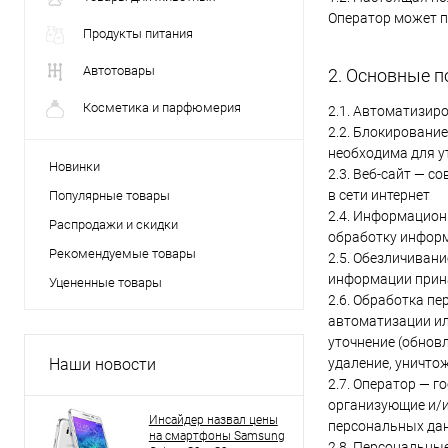
Оператор может п
Продукты питания
Автотовары
2. Основные п
Косметика и парфюмерия
2.1. Автоматизир
2.2. Блокировани
необходима для у
Новинки
2.3. Веб-сайт — 
в сети интернет
Популярные товары
2.4. Информацион
Распродажи и скидки
обработку информ
Рекомендуемые товары
2.5. Обезличиван
информации прин
Уцененные товары
2.6. Обработка п
автоматизации ил
уточнение (обновл
Наши новости
удаление, уничто
2.7. Оператор — 
организующие и/и
Инсайдер назвал цены
персональных дан
на смартфоны Samsung
2.8. Персональны