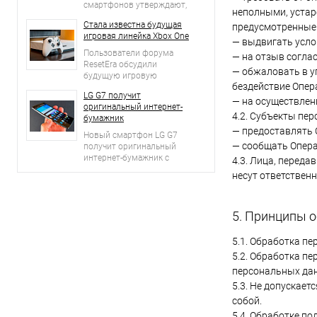
смартфонов утверждают,
неполными, устар
что он является лучшим
Стала известна будущая
предусмотренные 
из всех когда-либо
игровая линейка Xbox One
выпущенных. То же самое
— выдвигать усло
говорят создатели iPhone
Пользователи форума
— на отзыв согла
X.
ResetEra обсудили
— обжаловать в у
будущую игровую
бездействие Опер
линейку Xbox One.
LG G7 получит
Инсайдером выступил
— на осуществлен
оригинальный интернет-
Klobrille. Стало известно,
4.2. Субъекты пе
бумажник
какие новые игровые
— предоставлять 
проекты появятся для
Новый смартфон LG G7
консоли Xbox One.
— сообщать Опера
получит оригинальный
интернет-бумажник с
4.3. Лица, переда
особой защитой.
несут ответственн
Новшество можно будет
использовать в качестве
безопасного приложения
5. Принципы 
для сетевых трансакций.
Новый гаджет пока не был
анонсирован корейским
5.1. Обработка п
брендом
5.2. Обработка п
персональных дан
5.3. Не допускае
собой.
5.4. Обработке п