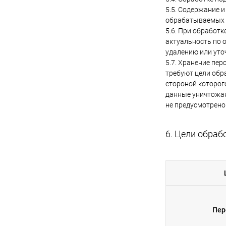
5.5. Содержание 
обрабатываемых 
5.6. При обработ
актуальность по 
удалению или уто
5.7. Хранение пе
требуют цели обр
стороной которог
данные уничтожаю
не предусмотрено
6. Цели обра
Пер