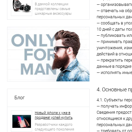
— организовывать
В данной коллекции
представлены самые
— отвечать на об
шикарные аксессуары
персональных да
2015 года: сумки, ремни,
— сообщать в упо
часы и другое.
10 дней с даты по
— публиковать ил
— принимать прав
уничтожения, изм
действий в отнош
— прекратить пер
данные в порядке
— исполнять иные
4. Основные п
Блог
4.1. Субъекты пе
— получать инфор
Сведения предост
Новый iphone x уже в
продаже! успей купить
относящиеся к др
персональных дан
Разработчики каждого
следующего поколения
— требовать от о