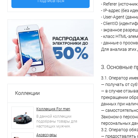
- Referer (источни
- IP-адрес (без и
- User-Agent (дан
- ClientID (иденти
- экранное разреш
- класс HTML-эле
- данные о просм
Для анализа этих 
3. Основные п
3.1. Оператор име
— получать от су
— в случае отзыв
Коллекции
прекращении обра
данных при налич
Коллекция For men
— самостоятельно
Законом о персон
В данной коллекции
подобраны товары для
персональных да
настоящих мужчин.
3.2. Оператор обя
Аксессуары
— предоставлять 