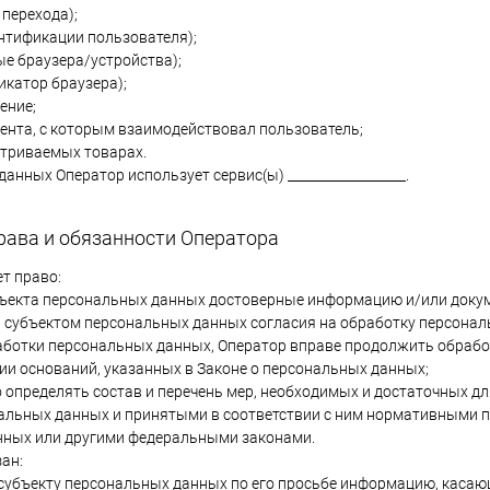
к перехода);
дентификации пользователя);
ные браузера/устройства);
фикатор браузера);
ение;
мента, с которым взаимодействовал пользователь;
атриваемых товарах.
данных Оператор использует сервис(ы) __________________.
рава и обязанности Оператора
ет право:
бъекта персональных данных достоверные информацию и/или доку
а субъектом персональных данных согласия на обработку персонал
ботки персональных данных, Оператор вправе продолжить обрабо
ии оснований, указанных в Законе о персональных данных;
 определять состав и перечень мер, необходимых и достаточных д
альных данных и принятыми в соответствии с ним нормативными п
нных или другими федеральными законами.
зан:
субъекту персональных данных по его просьбе информацию, касаю