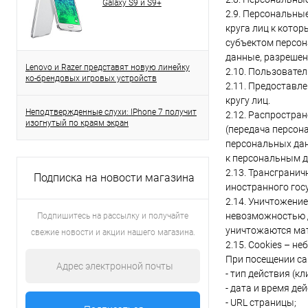
Galaxy S9 и S9+
2.9. Персональны
круга лиц к кото
субъектом персон
данные, разрешен
Lenovo и Razer представят новую линейку
2.10. Пользовате
ко-брендовых игровых устройств
2.11. Предоставл
кругу лиц.
Неподтвержденные слухи: IPhone 7 получит
2.12. Распростра
изогнутый по краям экран
(передача персон
персональных дан
к персональным 
2.13. Трансграни
Подписка на новости магазина
иностранного гос
2.14. Уничтожени
невозможностью 
Подпишитесь на рассылку и получайте
уничтожаются ма
свежие новости и акции нашего магазина.
2.15. Cookies – н
При посещении са
- тип действия (кл
- дата и время дей
- URL страницы;