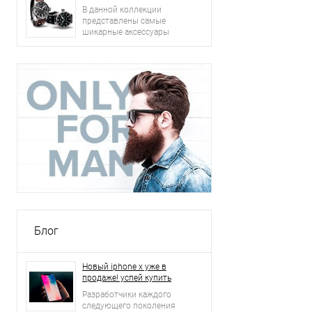
В данной коллекции
представлены самые
шикарные аксессуары
2015 года: сумки, ремни,
часы и другое.
Блог
Новый iphone x уже в
продаже! успей купить
Разработчики каждого
следующего поколения