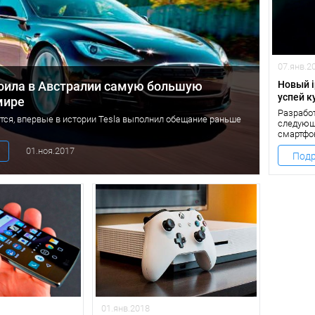
07.янв.2
роила в Австралии самую большую
Новый i
успей к
мире
Разрабо
тся, впервые в истории Tesla выполнил обещание раньше
следующ
смартфон
является
01.ноя.2017
либо вы
Подр
говорят 
01.янв.2018