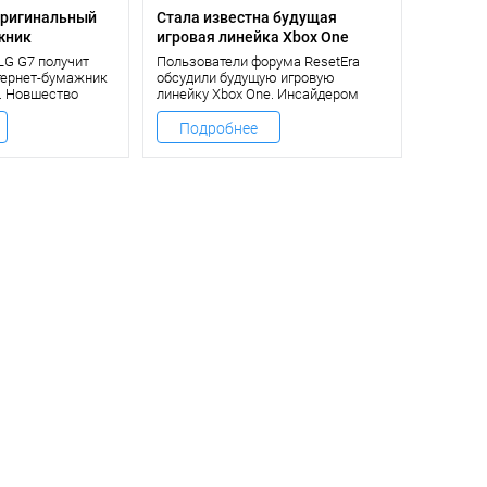
оригинальный
Стала известна будущая
жник
игровая линейка Xbox One
LG G7 получит
Пользователи форума ResetEra
тернет-бумажник
обсудили будущую игровую
. Новшество
линейку Xbox One. Инсайдером
льзовать в
выступил Klobrille. Стало известно,
сного приложения
какие новые игровые проекты
Подробнее
сакций. Новый
появятся для консоли Xbox One.
ыл анонсирован
ом