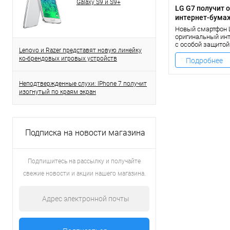
Galaxy S9 и S9+
LG G7 получит 
интернет-бума
Новый смартфон 
оригинальный ин
с особой защитой
Lenovo и Razer представят новую линейку
можно будет испо
ко-брендовых игровых устройств
качестве безопа
Подробнее
для сетевых тран
гаджет пока не б
корейским бренд
Неподтвержденные слухи: IPhone 7 получит
изогнутый по краям экран
Подписка на новости магазина
Подпишитесь на рассылку и получайте
свежие новости и акции нашего магазина.