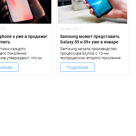
018
04.дек.2017
phone x уже в продаже!
Samsung может представить
упить
Galaxy S9 и S9+ уже в январе‍
тчики каждого
Samsung начала производство
его поколения
процессора Exynos с 10-нм
ов утверждают, что он
техпроцессом второго поколения.
 лучшим из всех когда-
Речь идет о процессоре Exynos
пущенных. То же самое
9810, который наряду со
обнее
Подробнее
создатели iPhone X.
Snapdragon 845 будет установлен в
Galaxy S9 и S9+.