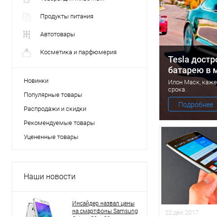
Продукты питания
Автотовары
Косметика и парфюмерия
Tesla дост
батарею в 
Новинки
Илон Маск, каже
срока.
Популярные товары
Подробнее
Распродажи и скидки
Рекомендуемые товары
Уцененные товары
Наши новости
Инсайдер назвал цены
на смартфоны Samsung
22.дек.2017