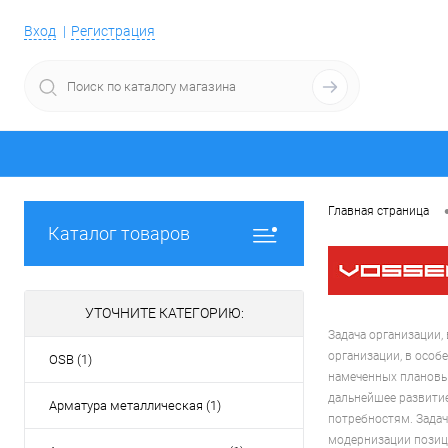
Вход
Регистрация
Главная страница
Каталог товаров
УТОЧНИТЕ КАТЕГОРИЮ:
Задача организации,
организации, в особ
OSB (1)
намеченных плановых
дальнейшее развити
Арматура металлическая (1)
потребностям. Задач
модернизации позиц