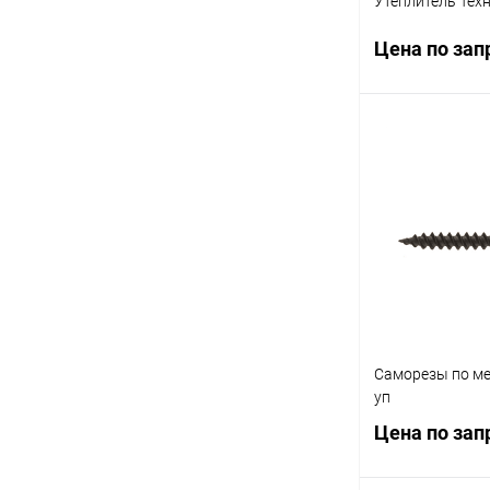
Утеплитель Тех
Цена по зап
Запр
Купить в 1 кл
В избранное
Количество, плит
4
Площадь, м2:
Саморезы по ме
2.74
уп
Размер, мм:
Цена по зап
100х1180х580
Обьём, м3: