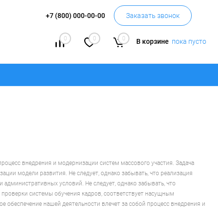
+7 (800) 000-00-00
Заказать звонок
0
0
0
В корзине
пока пусто
процесс внедрения и модернизации систем массового участия. Задача
зации модели развития. Не следует, однако забывать, что реализация
административных условий. Не следует, однако забывать, что
 проверки системы обучения кадров, соответствует насущным
е обеспечение нашей деятельности влечет за собой процесс внедрения и