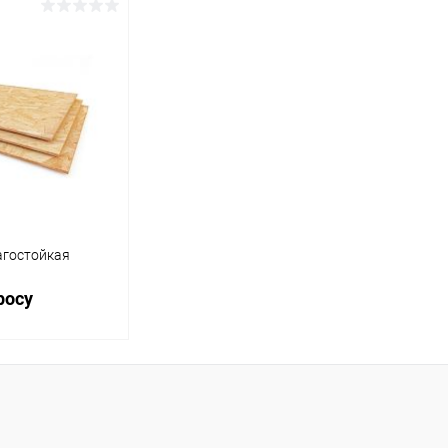
осить цену
Запросить цену
ик
К сравнению
Купить в 1 клик
К сравнению
Купит
Под заказ
В избранное
Под заказ
В изб
Сечение трубы, мм:
Размер, 
100х100
3,5х16
Толщина стенки, мм:
3.0
агостойкая
Длина, м:
росу
6
осить цену
ик
К сравнению