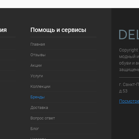
Под заказ
ия
Помощь и сервисы
Главная
Copyright
Отзывы
модный и
обуви и а
Акции
защищен
Услуги
г. Санкт-
Коллекции
д.53
Бренды
Посмотре
Доставка
Вопрос ответ
Блог