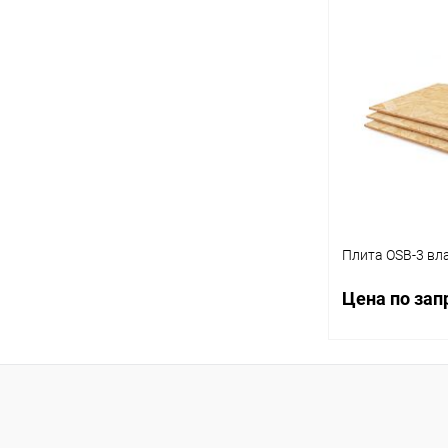
Запр
0.27376
Толщина, мм:
Купить в 1 кл
100
В избранное
Размер, мм:
3,5х16
Плита OSB-3 вл
Цена по зап
Запр
Купить в 1 кл