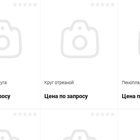
Луга
Круг отрезной
Пенопла
росу
Цена по запросу
Цена п
осить цену
Запросить цену
ик
К сравнению
Купить в 1 клик
К сравнению
Купит