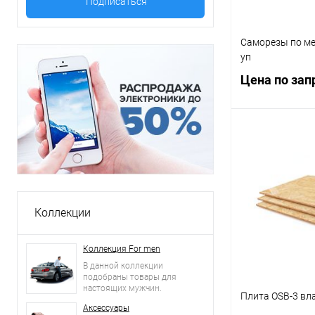
Площадь, м2:
Саморезы по ме
2.74
уп
Размер, мм:
Цена по зап
100х1180х580
Обьём, м3:
Запр
0.27376
Толщина, мм:
Купить в 1 кл
100
В избранное
Коллекции
Размер, мм:
3,5х16
Коллекция For men
В данной коллекции
подобраны товары для
настоящих мужчин.
Плита OSB-3 вл
Аксессуары