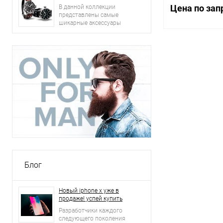
Цена по зап
В данной коллекции
представлены самые
шикарные аксессуары
2015 года: сумки, ремни,
часы и другое.
Запр
Купить в 1 кл
В избранное
Размер, мм:
2500*1250
Толщина, мм:
15
Блог
Новый iphone x уже в
продаже! успей купить
Разработчики каждого
следующего поколения