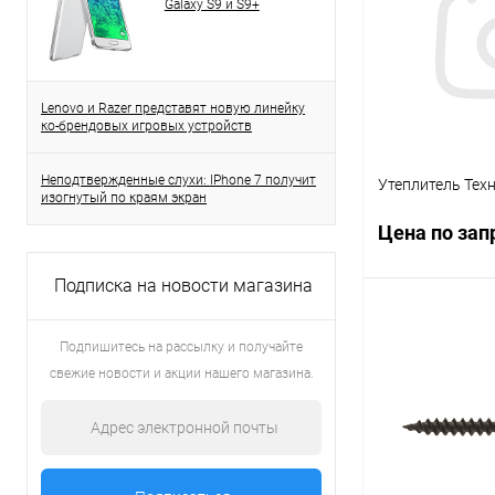
Galaxy S9 и S9+
В избранное
Диаметр, мм:
115
Lenovo и Razer представят новую линейку
ко-брендовых игровых устройств
Толщина, мм:
1.0
Неподтвержденные слухи: IPhone 7 получит
Утеплитель Тех
изогнутый по краям экран
Цена по зап
Подписка на новости магазина
Запр
Подпишитесь на рассылку и получайте
свежие новости и акции нашего магазина.
Купить в 1 кл
В избранное
Количество, плит
4