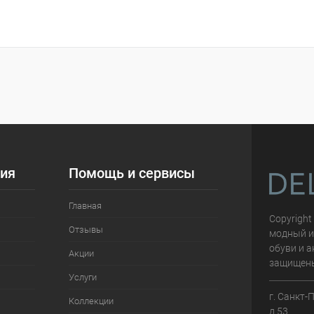
ия
Помощь и сервисы
Главная
Copyright
Отзывы
модный и
обуви и а
Акции
защищен
Услуги
г. Санкт-
Коллекции
д.53