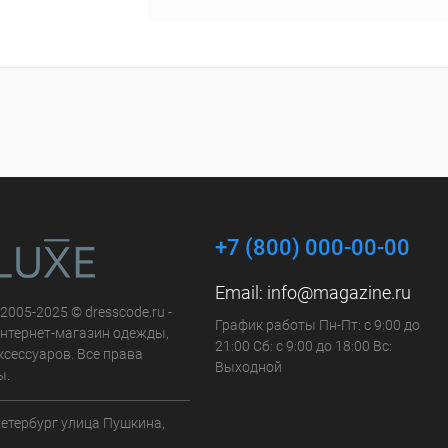
+7 (800) 000-00-00
Email:
info@magazine.ru
 2005-2025 © dresscode.ru -
График работы Пн-Пт: с 9:00 до
нтернет-магазин одежды,
21:00 Сб: с 9:00 до 18:00 Вс:
ксессуаров. Все права
Выходной
ы.
Петербург улица Пушкина,