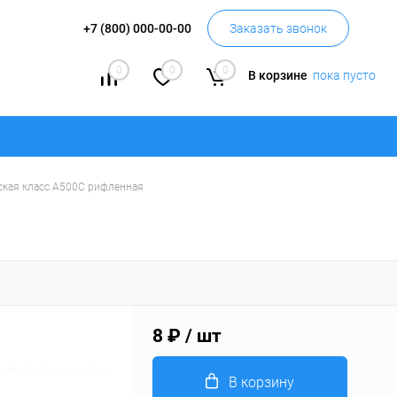
+7 (800) 000-00-00
Заказать звонок
0
0
0
В корзине
пока пусто
ская класс А500С рифленная
8 ₽
/ шт
В корзину