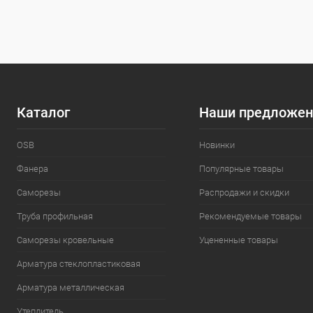
В избранное
Под заказ
Размер, мм:
3,5х16
Каталог
Наши предложен
OSB
Новинки
Фанера
Популярные товары
Саморезы
Распродажи и скидки
Труба профильная
Рекомендуемые товары
Саморезы кровельные
Уцененные товары
Арматура стеклопластиковая
Арматура металлическая
Утеплитель