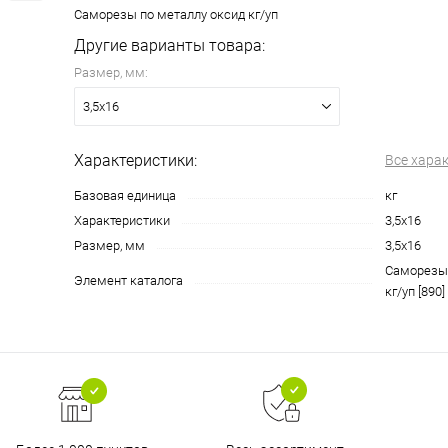
Саморезы по металлу оксид кг/уп
Другие варианты товара:
Размер, мм:
3,5х16
Характеристики:
Все хара
Базовая единица
кг
Характеристики
3,5х16
Размер, мм
3,5х16
Саморезы 
Элемент каталога
кг/уп [890]