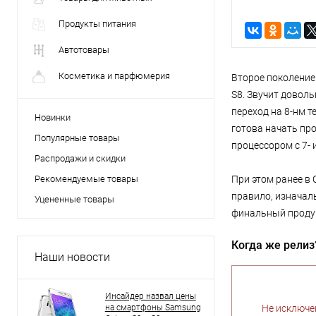
Продукты питания
Автотовары
Косметика и парфюмерия
Второе поколение
S8. Звучит доволь
переход на 8-нм 
Новинки
готова начать про
Популярные товары
процессором с 7- 
Распродажи и скидки
Рекомендуемые товары
При этом ранее в 
правило, изначал
Уцененные товары
финальный продук
Когда же релиз
Наши новости
Инсайдер назвал цены
на смартфоны Samsung
Не исключе