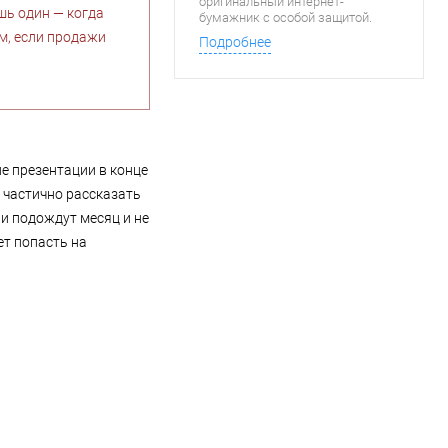
оригинальный интернет-
ишь один — когда
бумажник с особой защитой.
Новшество можно будет
м, если продажи
Подробнее
использовать в качестве
безопасного приложения для
сетевых трансакций. Новый
гаджет пока не был анонсирован
корейским брендом
ле презентации в конце
 частично рассказать
ли подождут месяц и не
ет попасть на