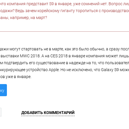
 что компания представит S9 в январе, уже сомнений нет. Вопрос л
родажи? Ведь зачем корейскому гиганту торопиться с производство
аны, например, на март?
дажи могут стартовать не в марте, как это было обычно, а сразу пос
 выставки MWC 2018. А на CES 2018 в январе компания может лишь
ом подтвердить его существование в надежде на то, что пользовате
нкурирующее устройство Apple. Но не исключено, что Galaxy S9 мож
ов уже в январе.
ску
ДОБАВИТЬ КОММЕНТАРИЙ