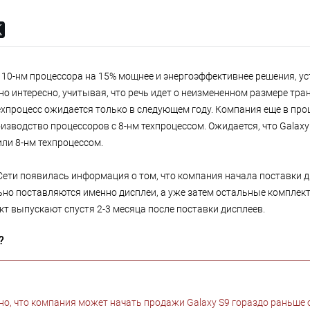
 10-нм процессора на 15% мощнее и энергоэффективнее решения, ус
но интересно, учитывая, что речь идет о неизмененном размере тра
техпроцесс ожидается только в следующем году. Компания еще в пр
изводство процессоров с 8-нм техпроцессом. Ожидается, что Galaxy
или 8-нм техпроцессом.
Сети появилась информация о том, что компания начала поставки д
ьно поставляются именно дисплеи, а уже затем остальные комплек
т выпускают спустя 2-3 месяца после поставки дисплеев.
?
но, что компания может начать продажи Galaxy S9 гораздо раньше 