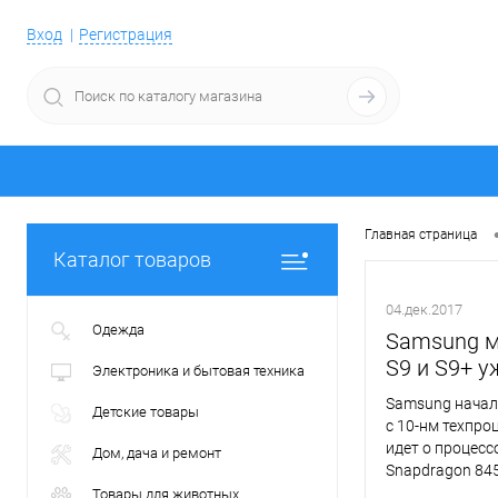
Вход
Регистрация
Главная страница
Каталог товаров
04.дек.2017
Одежда
Samsung м
S9 и S9+ у
Электроника и бытовая техника
Samsung начал
Детские товары
с 10-нм техпро
идет о процесс
Дом, дача и ремонт
Snapdragon 845
Товары для животных