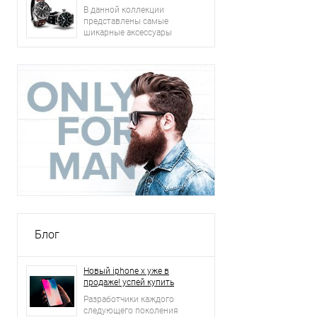
В данной коллекции
представлены самые
шикарные аксессуары
2015 года: сумки, ремни,
часы и другое.
Блог
Новый iphone x уже в
продаже! успей купить
Разработчики каждого
следующего поколения