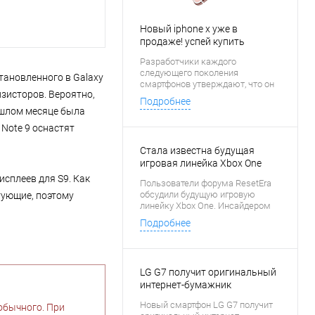
Новый iphone x уже в
продаже! успей купить
Разработчики каждого
следующего поколения
тановленного в Galaxy
смартфонов утверждают, что он
нзисторов. Вероятно,
является лучшим из всех когда-
Подробнее
либо выпущенных. То же самое
ошлом месяце была
говорят создатели iPhone X.
 Note 9 оснастят
Стала известна будущая
игровая линейка Xbox One
исплеев для S9. Как
Пользователи форума ResetEra
обсудили будущую игровую
тующие, поэтому
линейку Xbox One. Инсайдером
выступил Klobrille. Стало
Подробнее
известно, какие новые игровые
проекты появятся для консоли
Xbox One.
LG G7 получит оригинальный
интернет-бумажник
Новый смартфон LG G7 получит
обычного. При