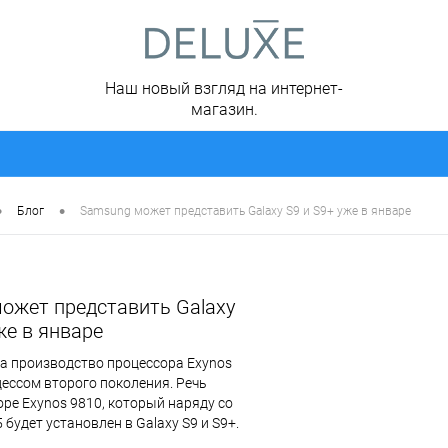
Наш новый взгляд на интернет-
магазин.
•
•
Блог
Samsung может представить Galaxy S9 и S9+ уже в январе‍
ожет представить Galaxy
же в январе‍
а производство процессора Exynos
цессом второго поколения. Речь
оре Exynos 9810, который наряду со
 будет установлен в Galaxy S9 и S9+.