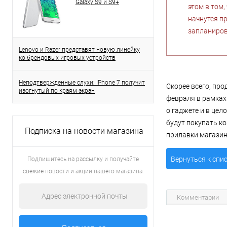
Galaxy S9 и S9+
этом в том,
начнутся п
запланиров
Lenovo и Razer представят новую линейку
ко-брендовых игровых устройств
Неподтвержденные слухи: IPhone 7 получит
Скорее всего, про
изогнутый по краям экран
февраля в рамках
о гаджете и в цел
будут покупать ко
Подписка на новости магазина
прилавки магазин
Вернуться к спи
Подпишитесь на рассылку и получайте
свежие новости и акции нашего магазина.
Комментарии