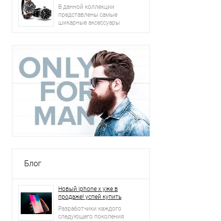
В данной коллекции
представлены самые
шикарные аксессуары
2015 года: сумки, ремни,
часы и другое.
Блог
Новый iphone x уже в
продаже! успей купить
Разработчики каждого
следующего поколения